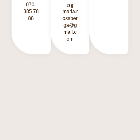
ng
070-
385 78
maria.r
88
ossber
ga@g
mail.c
om