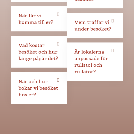
När får vi
komma till er?
Vem träffar vi
under besöket?
Vad kostar
besöket och hur
Är lokalerna
länge pågår det?
anpassade för
rullstol och
rullator?
När och hur
bokar vi besöket
hos er?