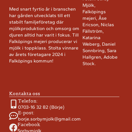
Mjölk,
Med snart fyrtio år i branschen
Falköpings
har gården utvecklats till ett
mejeri, Åse
stabilt familjeföretag där
Ericson, Niclas
mjölkproduktion och omsorg om
Fällström,
djuren alltid har varit i fokus. Till
Katarina
Falköpings mejeri producerar vi
Weberg, Daniel
mjölk i toppklass. Stolta vinnare
Sonnbring, Sara
av årets företagare 2024 i
Hallgren, Adobe
Falköpings kommun!
Stock.
Kontakta oss
Telefon:
0703-16 32 82 (Börje)
E-post:
borje.sorbymjolk@gmail.com
Facebook
Sorbymjolk