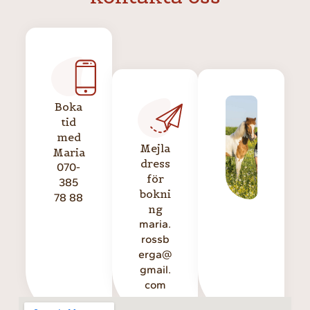
Boka
tid
med
Mejla
Maria
dress
070-
för
385
bokni
78 88
ng
maria.
rossb
erga@
gmail.
com