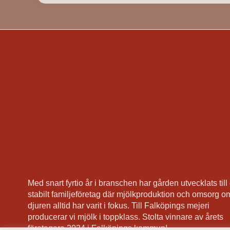
Med snart fyrtio år i branschen har gården utvecklats till 
stabilt familjeföretag där mjölkproduktion och omsorg o
djuren alltid har varit i fokus. Till Falköpings mejeri
producerar vi mjölk i toppklass. Stolta vinnare av årets
företagare 2024 i Falköpings kommun!