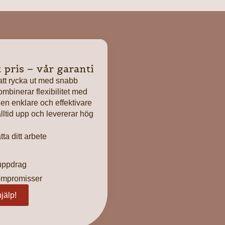
tt pris – vår garanti
 att rycka ut med snabb
mbinerar flexibilitet med
gen enklare och effektivare
lltid upp och levererar hög
ta ditt arbete
 uppdrag
kompromisser
jälp!