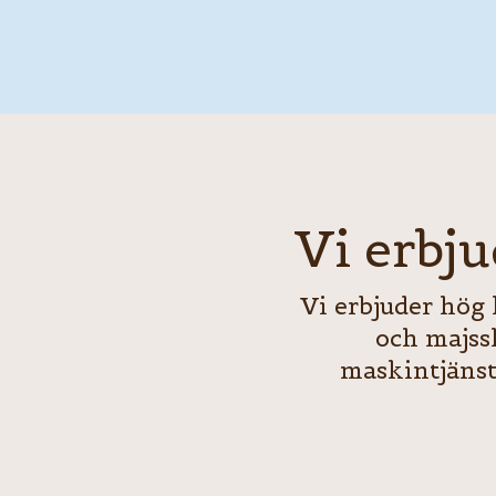
Hoppa
till
innehåll
Vi erbju
Vi erbjuder hög 
och majss
maskintjänst