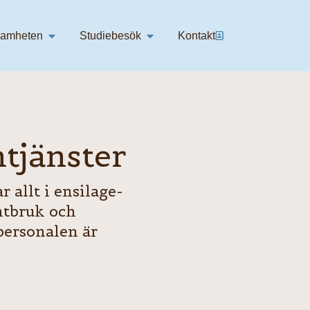
ss
Öppna Verksamheten
Öppna Studiebesök
samheten
Studiebesök
Kontakt
ntjänster
 allt i ensilage-
ntbruk och
personalen är