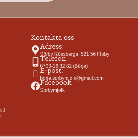
Kontakta oss
Adress:
Sörby Rössberga, 521 56 Floby
Telefon
0703-16 32 82 (Börje)
E-post:
borje.sorbymjolk@gmail.com
Facebook
Sorbymjolk
ett
m