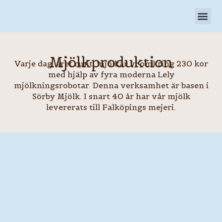
Hoppa
till
innehåll
Mjölkproduktion
Varje dag, året runt, mjölkar vi omkring 230 kor
med hjälp av fyra moderna Lely
mjölkningsrobotar. Denna verksamhet är basen i
Sörby Mjölk. I snart 40 år har vår mjölk
levererats till Falköpings mejeri.