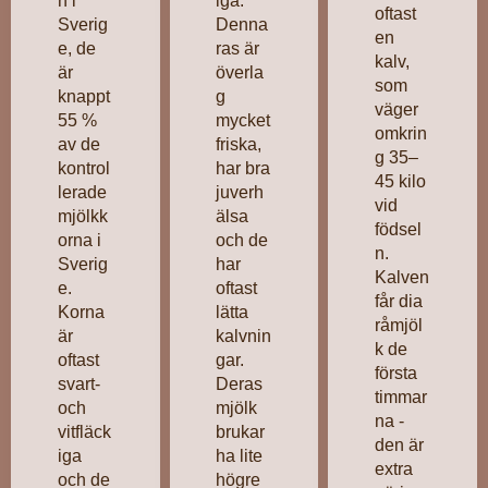
n i
iga.
oftast
Sverig
Denna
en
e, de
ras är
kalv,
är
överla
som
knappt
g
väger
55 %
mycket
omkrin
av de
friska,
g 35–
kontrol
har bra
45 kilo
lerade
juverh
vid
mjölkk
älsa
födsel
orna i
och de
n.
Sverig
har
Kalven
e.
oftast
får dia
Korna
lätta
råmjöl
är
kalvnin
k de
oftast
gar.
första
svart-
Deras
timmar
och
mjölk
na -
vitfläck
brukar
den är
iga
ha lite
extra
och de
högre