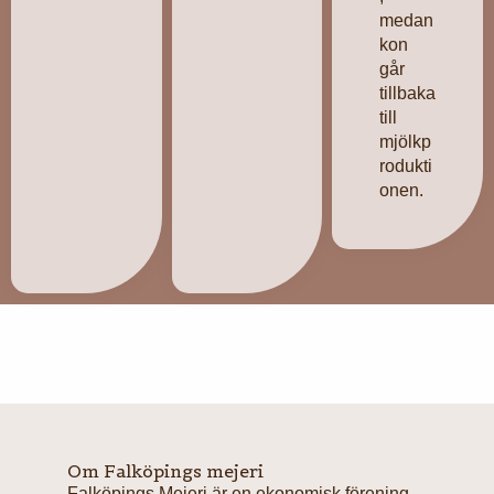
medan
kon
går
tillbaka
till
mjölkp
rodukti
onen.
Om Falköpings mejeri
Falköpings Mejeri är en ekonomisk förening