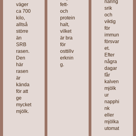
näring
väger
fett-
srik
ca 700
och
och
kilo,
protein
viktig
alltså
halt,
för
större
vilket
immun
än
är bra
försvar
SRB
för
et.
rasen.
osttillv
Efter
Den
erknin
några
här
g.
dagar
rasen
får
är
kalven
kända
mjölk
för att
ur
ge
napphi
mycket
nk
mjölk.
eller
mjölka
utomat
,